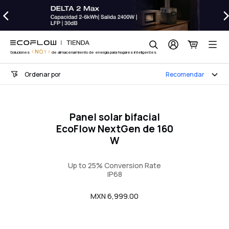
Bifacial solar panel
saltar
al
contenido
Búsqueda
NO.1
Soluciones
de almacenamiento de energía para hogares inteligentes
Ordenar por
Recomendar
Panel solar bifacial
EcoFlow NextGen de 160
W
Up to 25% Conversion Rate
IP68
Precio
MXN 6,999.00
regular