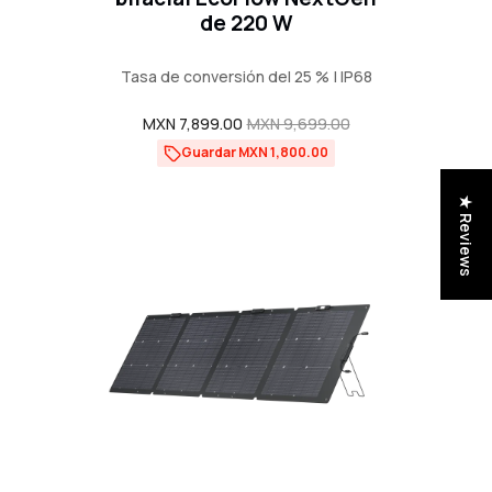
de 220 W
Tasa de conversión del 25 % | IP68
Precio
MXN 7,899.00
Precio
MXN 9,699.00
de
regular
Guardar MXN 1,800.00
venta
★ Reviews