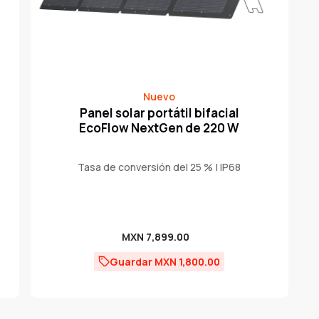
Nuevo
Panel solar portátil bifacial
EcoFlow NextGen de 220 W
Tasa de conversión del 25 % | IP68
Precio
MXN 7,899.00
de
Guardar MXN 1,800.00
venta