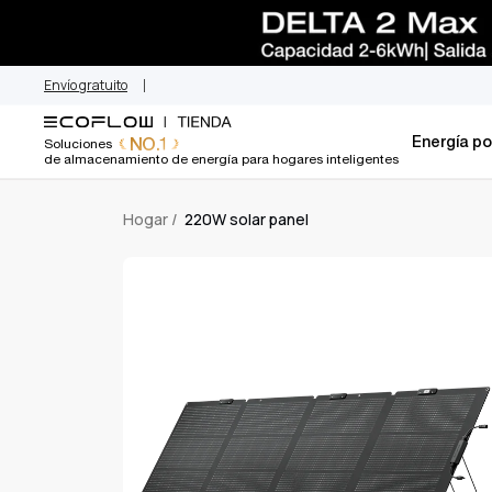
220W solar pane
saltar
al
contenido
Envío gratuito
Energía por
NO.1
Soluciones
de almacenamiento de energía para hogares inteligentes
Hogar
/
220W solar panel