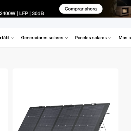
l
tátil
Generadores solares
Paneles solares
Más p