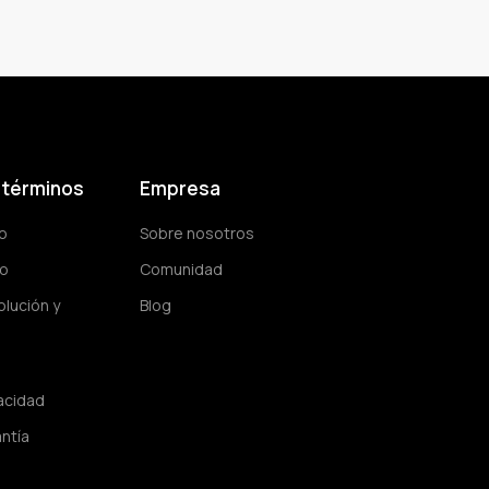
y términos
Empresa
go
Sobre nosotros
ío
Comunidad
olución y
Blog
vacidad
antía