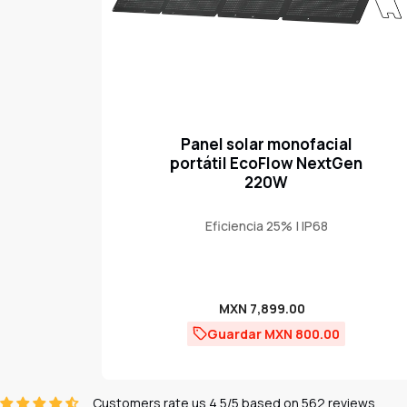
Panel solar monofacial
portátil EcoFlow NextGen
220W
Eficiencia 25% | IP68
Precio
MXN 7,899.00
de
Guardar MXN 800.00
venta
Customers rate us 4.5/5 based on 562 reviews.