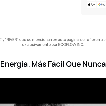
Agregar
producto
a
su
carrito
 y “RIVER”, que se mencionan en esta página, se refieren a
exclusivamente por ECOFLOW INC.
Energía. Más Fácil Que Nunca