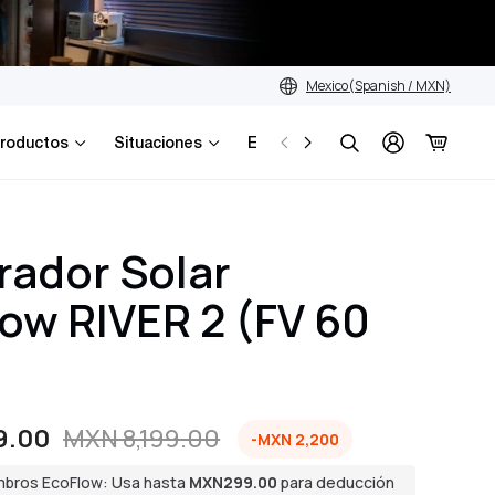
Mexico(Spanish / MXN)
roductos
Situaciones
Explorar
Búsqueda
ador Solar
ow RIVER 2 (FV 60
9.00
MXN 8,199.00
-MXN 2,200
mbros EcoFlow: Usa hasta
MXN299.00
para deducción