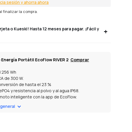
icia sesión y ahorra ahora
l finalizar la compra.
jeta o Kueski! Hasta 12 meses para pagar. ¡Fácil y
 Energía Portátil EcoFlow RIVER 2
Comprar
d 256 Wh
CA de 300 W.
onversión de hasta el 23 %
ePO4 y resistencia al polvo y al agua IP68.
moto inteligente con la app de EcoFlow.
garantía para el RIVER 2 y 24 meses de garantía para
 general
r portátil de 60 W.
 con paneles solares, permite recargar energía al
xtiende la vida útil de las baterías e incluso ayuda a
a factura de electricidad.