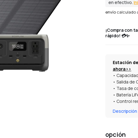
en efectivo.
In
venta
envío
calculado a
¡Compra con tar
rápido! 💳✨
Estación de
ahora>>
• Capacida
• Salida de 
• Tasa de c
• Batería LiF
• Control re
• 5 años de 
Descripción
el panel sola
• Combinado
aire libre, e
opción
ahorrar en l