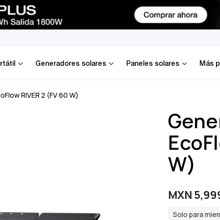
tátil
Generadores solares
Paneles solares
Más p
oFlow RIVER 2 (FV 60 W)
Gener
EcoFl
W)
MXN 5,99
Precio
Precio
de
regular
Solo para mie