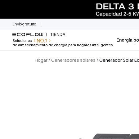
EcoFlow México
saltar
al
contenido
Envío gratuito
Energía por
NO.1
Soluciones
de almacenamiento de energía para hogares inteligentes
Hogar
/
Generadores solares
/
Generador Solar Ec