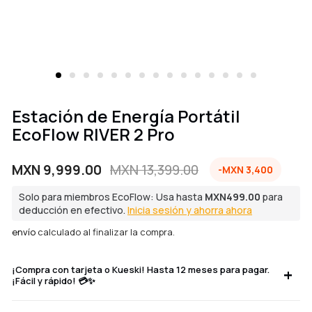
Estación de Energía Portátil
EcoFlow RIVER 2 Pro
MXN 9,999.00
MXN 13,399.00
-MXN 3,400
Precio
Precio
de
regular
Solo para miembros EcoFlow: Usa hasta
MXN499.00
para
venta
deducción en efectivo.
Inicia sesión y ahorra ahora
envío
calculado al finalizar la compra.
¡Compra con tarjeta o Kueski! Hasta 12 meses para pagar.
¡Fácil y rápido! 💳✨