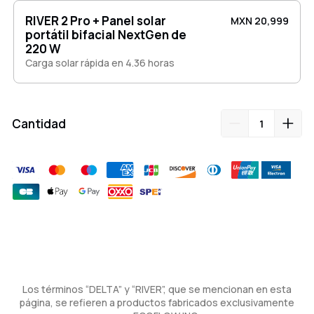
RIVER 2 Pro + Panel solar
MXN 20,999
portátil bifacial NextGen de
220 W
Carga solar rápida en 4.36 horas
Cantidad
Agregar
producto
a
su
carrito
Los términos “DELTA” y “RIVER”, que se mencionan en esta
página, se refieren a productos fabricados exclusivamente