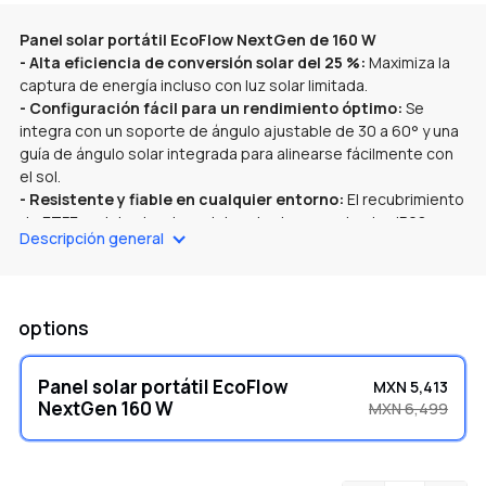
Panel solar portátil EcoFlow NextGen de 160 W
- Alta eficiencia de conversión solar del 25 %:
Maximiza la
captura de energía incluso con luz solar limitada.
- Configuración fácil para un rendimiento óptimo:
Se
integra con un soporte de ángulo ajustable de 30 a 60° y una
guía de ángulo solar integrada para alinearse fácilmente con
el sol.
- Resistente y fiable en cualquier entorno:
El recubrimiento
de ETFE resistente y la resistencia al agua y al polvo IP68
Descripción general
aseguran un rendimiento exterior a largo plazo.
- Diseño ultra-portátil:
Ligero, compacto y fácil de
transportar: ideal para aventuras fuera de la red.
- Listo para usar desde la caja:
Incluye un cable de carga
options
solar con conector XT60 para una conexión perfecta con
estaciones de energía portátiles EcoFlow.
Panel solar portátil EcoFlow
MXN 5,413
NextGen 160 W
MXN 6,499