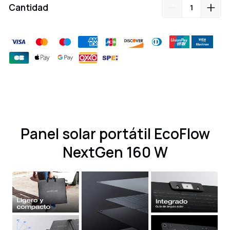
Cantidad
Agregar
producto
a
su
carrito
Panel solar portátil EcoFlow
NextGen 160 W