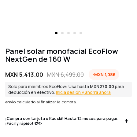
Panel solar monofacial EcoFlow
NextGen de 160 W
MXN 5,413.00
MXN 6,499.00
-MXN 1,086
Precio
Precio
de
regular
Solo para miembros EcoFlow: Usa hasta
MXN270.00
para
venta
deducción en efectivo.
Inicia sesión y ahorra ahora
envío
calculado al finalizar la compra.
¡Compra con tarjeta o Kueski! Hasta 12 meses para pagar.
¡Fácil y rápido! 💳✨