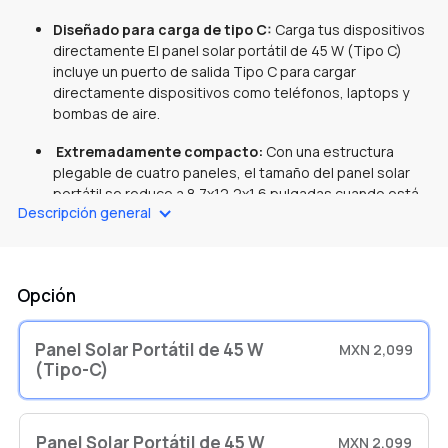
Diseñado para carga de tipo C:
Carga tus dispositivos
directamente El panel solar portátil de 45 W (Tipo C)
incluye un puerto de salida Tipo C para cargar
directamente dispositivos como teléfonos, laptops y
bombas de aire.
Extremadamente compacto:
Con una estructura
plegable de cuatro paneles, el tamaño del panel solar
portátil se reduce a 8,7x12,2x1,6 pulgadas cuando está
Descripción general
plegado. Delgado como un libro, y cabe en cualquier
espacio compacto.
Resistente para aventuras, llueva o truene:
Con una
Opción
robusta fibra de vidrio PCB y un recubrimiento de ETFE
resistente, nuestros paneles están diseñados para
soportar las condiciones climáticas más adversas con
Panel Solar Portátil de 45 W
MXN 2,099
certificación IP68.
(Tipo-C)
Tasa de conversión de hasta el 25 %:
Carga más
rápido con un panel aún más pequeño. Con la
introducción de la tecnología de energía solar TOPCon,
Panel Solar Portátil de 45 W
MXN 2,099
una novedad en la industria de los minipaneles solares