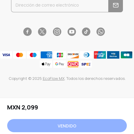
Facebook
Instagram
YouTube
Tiktok
WhatsApp
Twitter
Copyright © 2025
EcoFlow MX
. Todos los derechos reservados.
Use
MXN 2,099
flechas
izquierda/derecha
para
VENDIDO
navegar
por