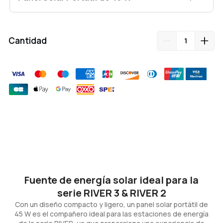
portátiles, hemos establecido un nuevo estándar en
términos de eficiencia de conversión, alcanzando el 25
%.
Cantidad
Agregar
producto
a
su
carrito
Fuente de energía solar ideal para la
serie RIVER 3 & RIVER 2
Con un diseño compacto y ligero, un panel solar portátil de
45 W es el compañero ideal para las estaciones de energía