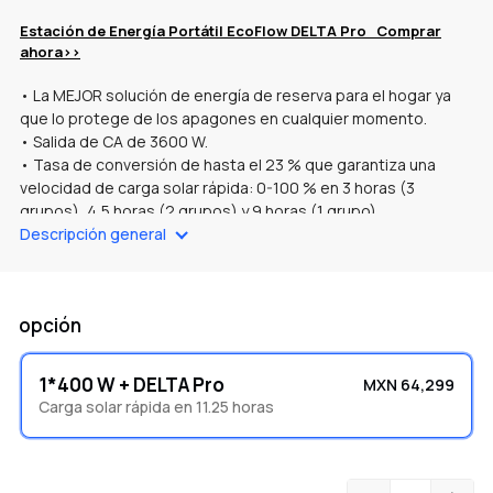
Estación de Energía Portátil EcoFlow DELTA Pro
Comprar
ahora>>
• La MEJOR solución de energía de reserva para el hogar ya
que lo protege de los apagones en cualquier momento.
• Salida de CA de 3600 W.
• Tasa de conversión de hasta el 23 % que garantiza una
velocidad de carga solar rápida: 0-100 % en 3 horas (3
grupos), 4,5 horas (2 grupos) y 9 horas (1 grupo).
Descripción general
• Resistencia al polvo y al agua IP68.
• Control remoto inteligente con la app de EcoFlow.
• 5 años de garantía para el DELTA Pro y 24 meses de
garantía para el panel solar portátil de 400 W.
opción
•
Combinado con paneles solares, permite recargar energía
al aire libre, extiende la vida útil de las baterías e incluso ayuda
a ahorrar en la factura de electricidad.
1*400 W + DELTA Pro
MXN 64,299
Carga solar rápida en 11.25 horas