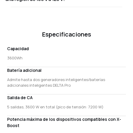
Internet. En segundo lugar, diríjase a la sección de Firmware
de 240 V (necesitará establecer un cableado de 240 V en el
en la configuración de DELTA Pro que desea actualizar. Revise
El cable suministrado con DELTA Pro no se conectará a tomas
panel del hogar inteligente durante la instalación).
el firmware más reciente y siga los pasos para finalizar la
de corriente de mayor voltaje, y necesitará un cable de
actualización.
carga/adaptador de un tercero.
Especificaciones
Capacidad
3600Wh
Batería adicional
Admite hasta dos generadores inteligentes/baterías
adicionales inteligentes DELTA Pro
Salida de CA
5 salidas, 3600 W en total (pico de tensión: 7200 W)
Potencia máxima de los dispositivos compatibles con X-
Boost