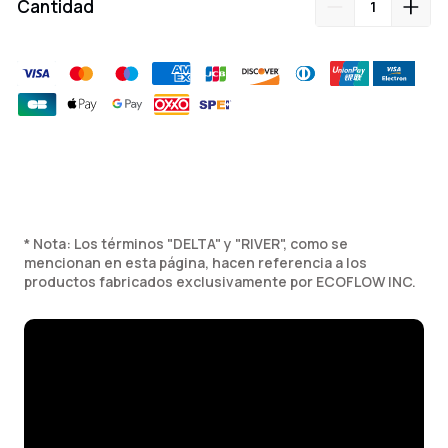
Cantidad
Agregar
producto
a
su
carrito
* Nota: Los términos "DELTA" y "RIVER", como se
mencionan en esta página, hacen referencia a los
productos fabricados exclusivamente por ECOFLOW INC.